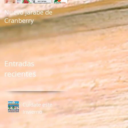
Nuevo Jarabe de
Nuevo producto
Cranberry
natural con Kale
Entradas
recientes
Cuídate este
Invierno