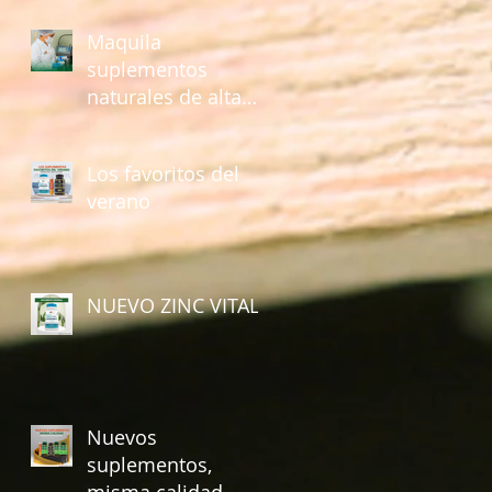
Maquila
suplementos
naturales de alta
calidad con Fuente
Vital
Los favoritos del
verano
NUEVO ZINC VITAL
Nuevos
suplementos,
misma calidad