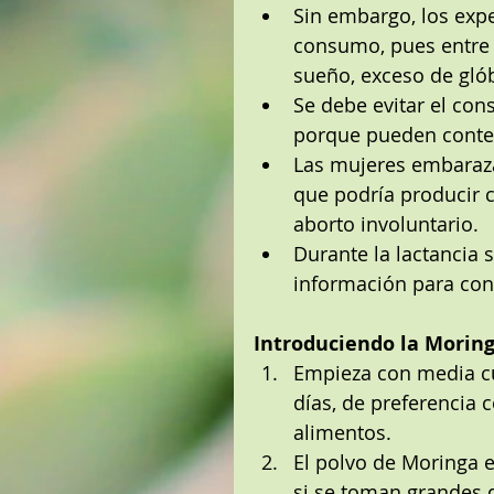
Sin embargo, los exp
consumo, pues entre 
sueño, exceso de glób
Se debe evitar el con
porque pueden conten
Las mujeres embaraza
que podría producir c
aborto involuntario.  
Durante la lactancia 
información para cono
Introduciendo la Moring
Empieza con media cu
días, de preferencia
alimentos.  
El polvo de Moringa e
si se toman grandes d