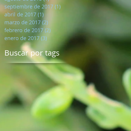
septiembre de 2017
(1)
1 entrada
abril de 2017
(1)
1 entrada
marzo de 2017
(2)
2 entradas
febrero de 2017
(2)
2 entradas
enero de 2017
(3)
3 entradas
Buscar por tags