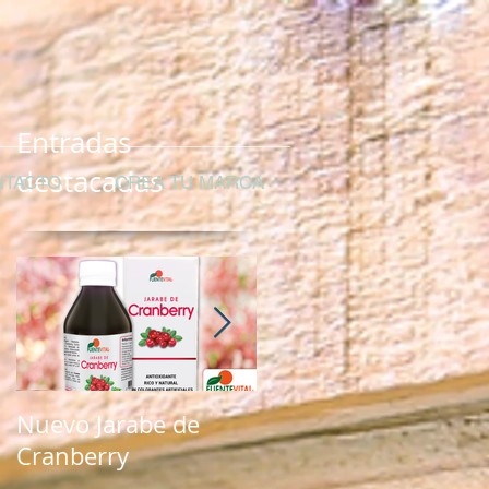
Entradas
destacadas
TACTO
CREA TU MARCA
Nuevo Jarabe de
Nuevo producto
Cranberry
natural con Kale