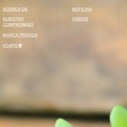
ACERCA DE
NOTICIAS
NUESTRO
VIDEOS
COMPROMISO
MARCA PRIVADA
®
VCAPS