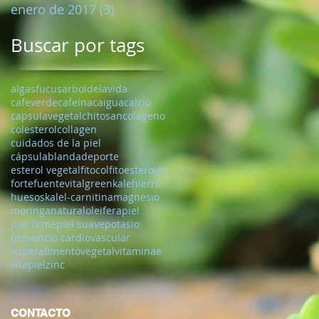
enero de 2017
(3)
3 entradas
Buscar por tags
algasfucus
arboldelavida
cafeverde
cafeína
caigua
calcio
capsulavegetal
chitosan
colageno
colesterol
collagen
cuidados de la piel
cápsulablanda
deporte
esterol vegetal
fitocol
fitoesteroles
forte
fuentevital
greenkale
hierro
huesos
kale
l-carnitina
magnesio
moringa
natural
oleifera
piel
piel firme
piel suave
potasio
prevencio cardiovascular
superalimento
vegetal
vitaminae
vitapiel
zinc
CONTACTO