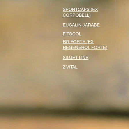
SPORTCAPS (EX
CORPOBELL)
EUCALIN JARABE
FITOCOL
RG FORTE (EX
REGENEROL FORTE)
SILUET LINE
Z VITAL