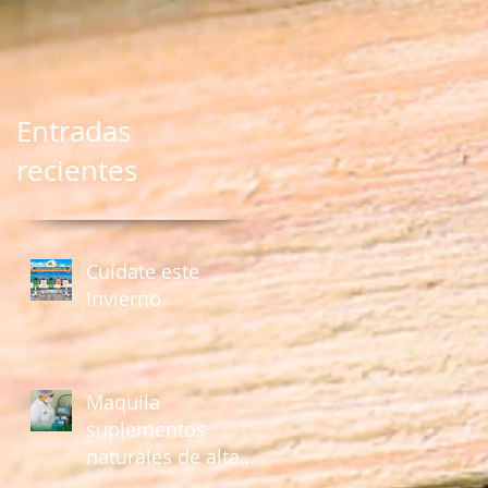
Entradas
recientes
Cuídate este
Invierno
Maquila
suplementos
naturales de alta
calidad con Fuente