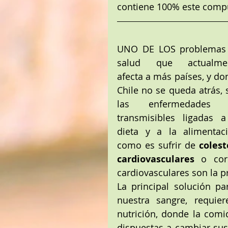
contiene 100% este compu
UNO DE LOS problemas 
salud que actualmen
afecta a más países, y do
Chile no se queda atrás, 
las enfermedades 
transmisibles ligadas a 
dieta y a la alimentació
como es sufrir de 
colest
cardiovasculares 
o cor
cardiovasculares son la p
La principal solución pa
nuestra sangre, requie
nutrición, donde la comi
dispuestas a cambiar sus