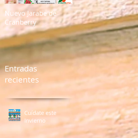
Nuevo Jarabe de
Nuevo producto
Cranberry
natural con Kale
Entradas
recientes
Cuídate este
Invierno