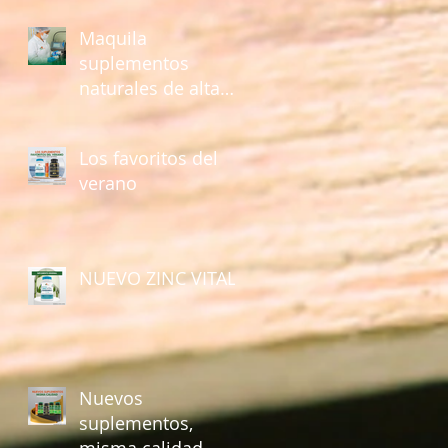
Maquila
suplementos
naturales de alta
calidad con Fuente
Vital
Los favoritos del
verano
NUEVO ZINC VITAL
Nuevos
suplementos,
misma calidad