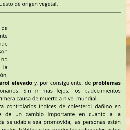
esto de origen vegetal.
de 
te 
nde 
son 
no 
la 
n, 
erol elevado
 y, por consiguiente, de 
problemas 
onarios. Sin ir más lejos, los padecimientos 
rimera causa de muerte a nivel mundial. 
ra controlarlos índices de colesterol dañino en 
re de un cambio importante en cuanto a la 
da saludable sea promovida, las personas estén 
 malos hábitos y los productos saludables estén 