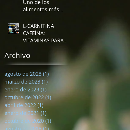
Uno de los
alimentos más
poderoso de la
naturaleza que
L-CARNITINA
previene y combate
CAFEÍNA:
el cánc
VITAMINAS PARA
TENER UN BUEN
Archivo
RENDIMIENTO
DEPORTIVO
agosto de 2023
(1)
1 entrada
marzo de 2023
(1)
1 entrada
enero de 2023
(1)
1 entrada
octubre de 2022
(1)
1 entrada
abril de 2022
(1)
1 entrada
enero de 2021
(1)
1 entrada
octubre de 2020
(1)
1 entrada
agosto de 2018
(1)
1 entrada