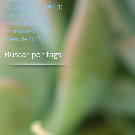
septiembre de 2017
(1)
1 entrada
abril de 2017
(1)
1 entrada
marzo de 2017
(2)
2 entradas
febrero de 2017
(2)
2 entradas
enero de 2017
(3)
3 entradas
Buscar por tags