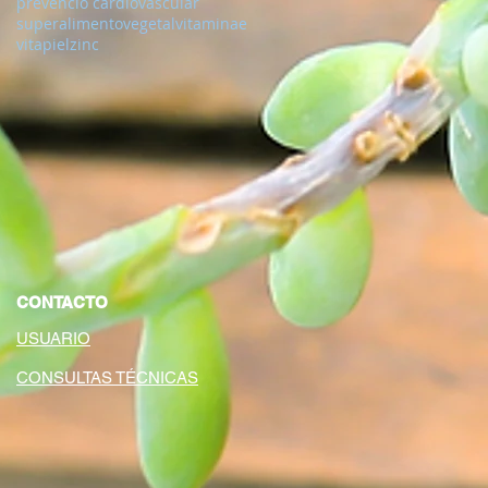
prevencio cardiovascular
superalimento
vegetal
vitaminae
vitapiel
zinc
CONTACTO
USUARIO
CONSULTAS TÉCNICAS