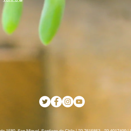
 1580, San Miguel, Santiago de Chile |
22 7615853 - 22 4017409 | 