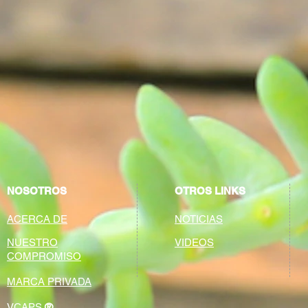
NOSOTROS
OTROS LINKS
ACERCA DE
NOTICIAS
NUESTRO
VIDEOS
COMPROMISO
MARCA PRIVADA
®
VCAPS