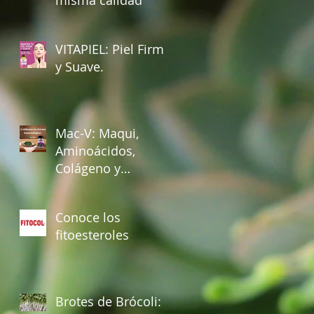
VITAPIEL: Piel Firme
y Suave.
Mac-V: Maqui,
Aminoácidos,
Colágeno y
Vitamina E.
Conoce los
fitoesteroles
Brotes de Brócoli: