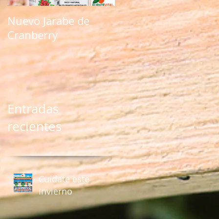
Nuevo Jarabe de
Nuevo producto
Cranberry
natural con Kale
Entradas
recientes
Cuídate este
Invierno