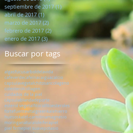
septiembre de 2017
(1)
1 entrada
abril de 2017
(1)
1 entrada
marzo de 2017
(2)
2 entradas
febrero de 2017
(2)
2 entradas
enero de 2017
(3)
3 entradas
Buscar por tags
algasfucus
arboldelavida
cafeverde
cafeína
caigua
calcio
capsulavegetal
chitosan
colageno
colesterol
collagen
cuidados de la piel
cápsulablanda
deporte
esterol vegetal
fitocol
fitoesteroles
forte
fuentevital
greenkale
hierro
huesos
kale
l-carnitina
magnesio
moringa
natural
oleifera
piel
piel firme
piel suave
potasio