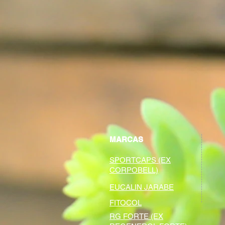
MARCAS
SPORTCAPS (EX
CORPOBELL)
EUCALIN JARABE
FITOCOL
RG FORTE (EX