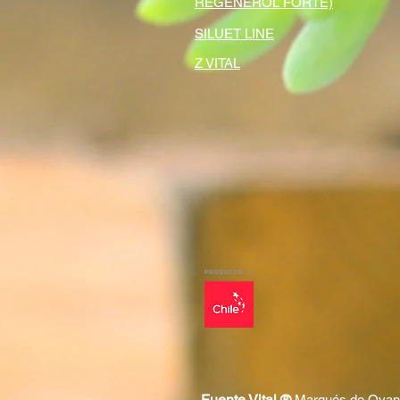
REGENEROL FORTE)
SILUET LINE
Z VITAL
Fuente Vital ®
Marqués de Ovando