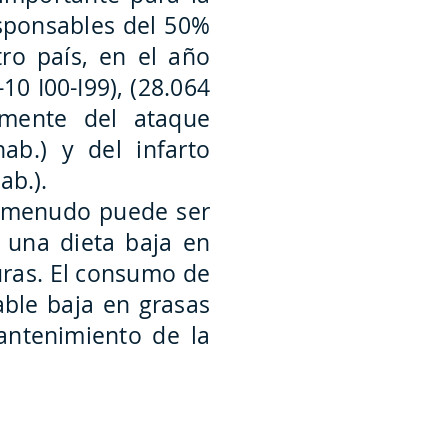
sponsables del 50%
tro país, en el año
10 I00-I99), (28.064
almente del ataque
ab.) y del infarto
ab.).
 a menudo puede ser
 una dieta baja en
duras. El consumo de
able baja en grasas
antenimiento de la